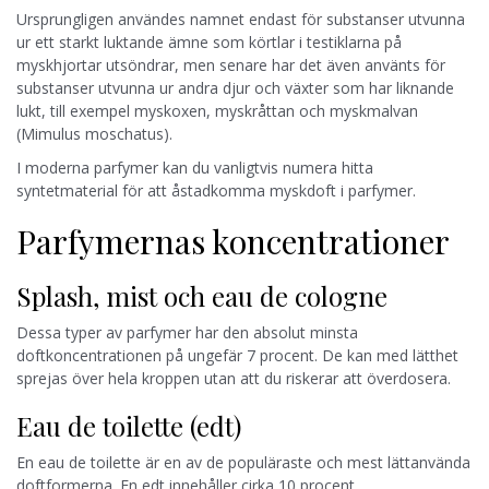
Ursprungligen användes namnet endast för substanser utvunna
ur ett starkt luktande ämne som körtlar i testiklarna på
myskhjortar utsöndrar, men senare har det även använts för
substanser utvunna ur andra djur och växter som har liknande
lukt, till exempel myskoxen, myskråttan och myskmalvan
(Mimulus moschatus).
I moderna parfymer kan du vanligtvis numera hitta
syntetmaterial för att åstadkomma myskdoft i parfymer.
Parfymernas koncentrationer
Splash, mist och eau de cologne
Dessa typer av parfymer har den absolut minsta
doftkoncentrationen på ungefär 7 procent. De kan med lätthet
sprejas över hela kroppen utan att du riskerar att överdosera.
Eau de toilette (edt)
En eau de toilette är en av de populäraste och mest lättanvända
doftformerna. En edt innehåller cirka 10 procent