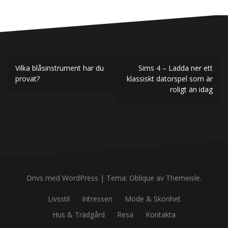
Inläggsnavigering
Vilka blåsinstrument har du
Sims 4 – Ladda ner ett
provat?
klassiskt datorspel som är
roligt än idag
Drivs med WordPress
|
Tema:
Oblique
av Themeisle.
Livsstil
Intressen
Mode & Skönhet
Hus & Trädgård
Resa
Kontakta