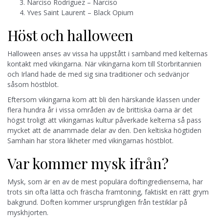
Narciso Rodriguez – Narciso
Yves Saint Laurent – Black Opium
Höst och halloween
Halloween anses av vissa ha uppstått i samband med kelternas
kontakt med vikingarna. När vikingarna kom till Storbritannien
och Irland hade de med sig sina traditioner och sedvänjor
såsom höstblot.
Eftersom vikingarna kom att bli den härskande klassen under
flera hundra år i vissa områden av de brittiska öarna är det
högst troligt att vikingarnas kultur påverkade kelterna så pass
mycket att de anammade delar av den. Den keltiska högtiden
Samhain har stora likheter med vikingarnas höstblot.
Var kommer mysk ifrån?
Mysk, som är en av de mest populära doftingredienserna, har
trots sin ofta lätta och fräscha framtoning, faktiskt en rätt grym
bakgrund. Doften kommer ursprungligen från testiklar på
myskhjorten.