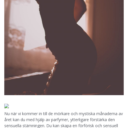
Nu när vi kommer in till de mörkare och mystiska månaderna av
året kan du med hjälp av parfymer, ytterligare förstärka den
sensuella stämningen. Du kan skapa en förförisk och sensuell