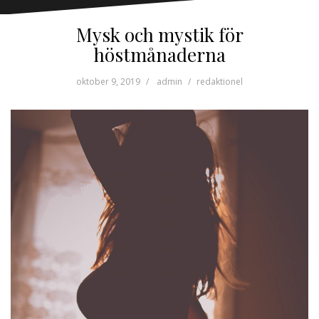
Mysk och mystik för
höstmånaderna
oktober 9, 2019
admin
redaktionel