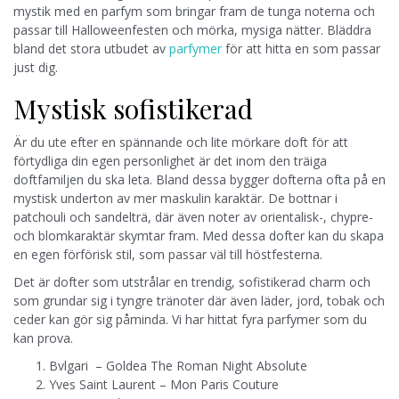
mystik med en parfym som bringar fram de tunga noterna och
passar till Halloweenfesten och mörka, mysiga nätter. Bläddra
bland det stora utbudet av
parfymer
för att hitta en som passar
just dig.
Mystisk sofistikerad
Är du ute efter en spännande och lite mörkare doft för att
förtydliga din egen personlighet är det inom den träiga
doftfamiljen du ska leta. Bland dessa bygger dofterna ofta på en
mystisk underton av mer maskulin karaktär. De bottnar i
patchouli och sandelträ, där även noter av orientalisk-, chypre-
och blomkaraktär skymtar fram. Med dessa dofter kan du skapa
en egen förförisk stil, som passar väl till höstfesterna.
Det är dofter som utstrålar en trendig, sofistikerad charm och
som grundar sig i tyngre tränoter där även läder, jord, tobak och
ceder kan gör sig påminda. Vi har hittat fyra parfymer som du
kan prova.
Bvlgari – Goldea The Roman Night Absolute
Yves Saint Laurent – Mon Paris Couture