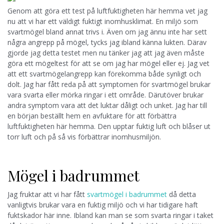
Genom att göra ett test på luftfuktigheten här hemma vet jag
nu att vi har ett väldigt fuktigt inomhusklimat. En miljö som
svartmögel bland annat trivs i. Även om jag ännu inte har sett
några angrepp på mögel, tycks jag ibland känna lukten. Därav
gjorde jag detta testet men nu tänker jag att jag även måste
göra ett mögeltest för att se om jag har mögel eller ej. Jag vet
att ett svartmögelangrepp kan förekomma både synligt och
dolt. Jag har fått reda på att symptomen för svartmögel brukar
vara svarta eller mörka ringar i ett område. Därutöver brukar
andra symptom vara att det luktar dåligt och unket. Jag har till
en början beställt hem en avfuktare för att förbättra
luftfuktigheten här hemma. Den upptar fuktig luft och blåser ut
torr luft och på så vis förbättrar inomhusmiljön.
Mögel i badrummet
Jag fruktar att vi har fått
svartmögel i badrummet
då detta
vanligtvis brukar vara en fuktig miljö och vi har tidigare haft
fuktskador här inne. Ibland kan man se som svarta ringar i taket