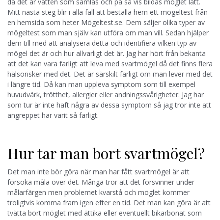
då det är vatten som samlas och på så vis bildas möglet lätt.
Mitt nästa steg blir i alla fall att beställa hem ett mögeltest från
en hemsida som heter Mögeltest.se. Dem säljer olika typer av
mögeltest som man själv kan utföra om man vill. Sedan hjälper
dem till med att analysera detta och identifiera vilken typ av
mögel det är och hur allvarligt det är. Jag har hört från bekanta
att det kan vara farligt att leva med svartmögel då det finns flera
hälsorisker med det. Det är särskilt farligt om man lever med det
i längre tid. Då kan man uppleva symptom som till exempel
huvudvärk, trötthet, allergier eller andningssvårigheter. Jag har
som tur är inte haft några av dessa symptom så jag tror inte att
angreppet har varit så farligt.
Hur tar man bort svartmögel?
Det man inte bör göra när man har fått svartmögel är att
försöka måla över det. Många tror att det försvinner under
målarfärgen men problemet kvarstå och möglet kommer
troligtvis komma fram igen efter en tid. Det man kan göra är att
tvätta bort möglet med ättika eller eventuellt bikarbonat som