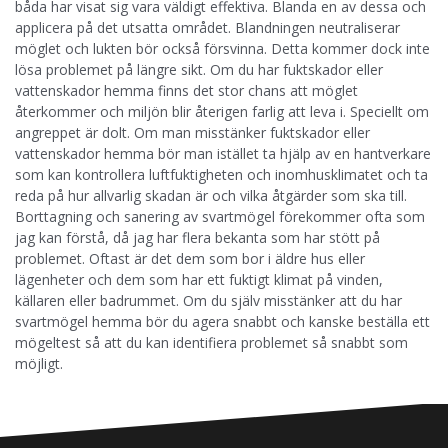
båda har visat sig vara väldigt effektiva. Blanda en av dessa och
applicera på det utsatta området. Blandningen neutraliserar
möglet och lukten bör också försvinna. Detta kommer dock inte
lösa problemet på längre sikt. Om du har fuktskador eller
vattenskador hemma finns det stor chans att möglet
återkommer och miljön blir återigen farlig att leva i. Speciellt om
angreppet är dolt. Om man misstänker fuktskador eller
vattenskador hemma bör man istället ta hjälp av en hantverkare
som kan kontrollera luftfuktigheten och inomhusklimatet och ta
reda på hur allvarlig skadan är och vilka åtgärder som ska till.
Borttagning och sanering av svartmögel förekommer ofta som
jag kan förstå, då jag har flera bekanta som har stött på
problemet. Oftast är det dem som bor i äldre hus eller
lägenheter och dem som har ett fuktigt klimat på vinden,
källaren eller badrummet. Om du själv misstänker att du har
svartmögel hemma bör du agera snabbt och kanske beställa ett
mögeltest så att du kan identifiera problemet så snabbt som
möjligt.