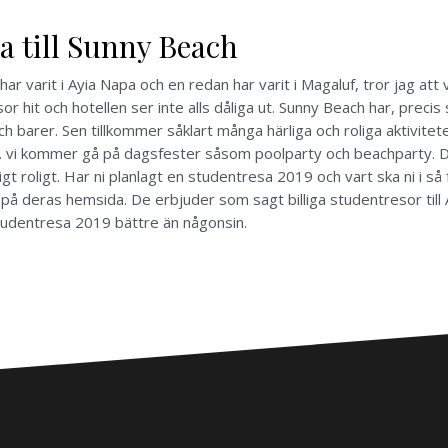
sa till Sunny Beach
r varit i Ayia Napa och en redan har varit i Magaluf, tror jag att
sor hit och hotellen ser inte alls dåliga ut. Sunny Beach har, prec
 barer. Sen tillkommer såklart många härliga och roliga aktivite
. vi kommer gå på dagsfester såsom poolparty och beachparty. Dä
gt roligt. Har ni planlagt en studentresa 2019 och vart ska ni i så 
på deras hemsida. De erbjuder som sagt billiga studentresor till
tudentresa 2019 bättre än någonsin.