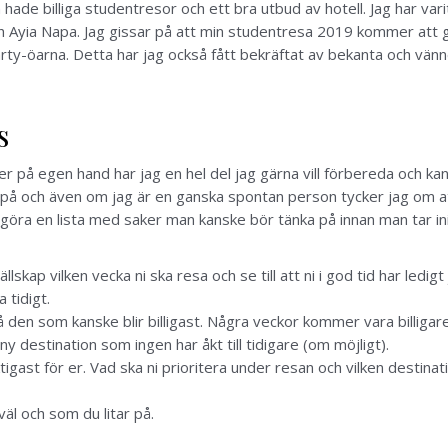
de billiga studentresor och ett bra utbud av hotell. Jag har var
h Ayia Napa. Jag gissar på att min studentresa 2019 kommer att gå
arty-öarna. Detta har jag också fått bekräftat av bekanta och vänn
s
er på egen hand har jag en hel del jag gärna vill förbereda och k
 på och även om jag är en ganska spontan person tycker jag om a
tt göra en lista med saker man kanske bör tänka på innan man tar i
kap vilken vecka ni ska resa och se till att ni i god tid har ledig
 tidigt.
på den som kanske blir billigast. Några veckor kommer vara billiga
y destination som ingen har åkt till tidigare (om möjligt).
tigast för er. Vad ska ni prioritera under resan och vilken destinatio
äl och som du litar på.