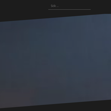
Sök
Livsstil
Intressen
Mode
Hus
Resa
Kontakta
efter:
&
&
Skönhet
Trädgård