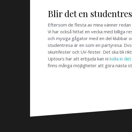
Blir det en studentre
Eftersom de flesta av mina vänner redan ha
Vi har också hittat en vecka med billiga re
och mysiga gågator med en del klubbar och
studentresa är en som en partyresa. Dvs
skumfester och UV-fester. Det ska bli rikti
Uptours har att erbjuda kan ni
kolla in det
finns många möjligheter att göra nästa s